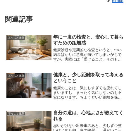
hiroko
関連記事
年に一度の検査と、安心して暮ら
暮らしと健康
すための距離感
健康診断や定期的な検査というと、つい
結果ばかりに意識が向いてしまいがちで
すが、実際には「受けること」そのもの
が、暮らしを落ち着かせてくれる面もあ
るように感じています。検査の結果に何
も問題がなければ、それはひとつの安心
健康と、少し距離を取って考える
暮らしと健康
材料になりますし、もし経...
ということ
健康のことは、気にしすぎても疲れてし
まいますし、まったく気にしないのも不
安になります。ちょうどいい距離を保つ
のは、案外むずかしいものだと感じてい
ます。検査を受けて、特に大きな問題は
なく、「今は様子を見ましょう」と言わ
自分の道は、心地よさが教えてく
暮らしと健康
れたあとも、気持ちのどこ...
れる
思いがけない出来事のあと、少しずつ整
いはじめた朝。冬の陽射し、温かいコー