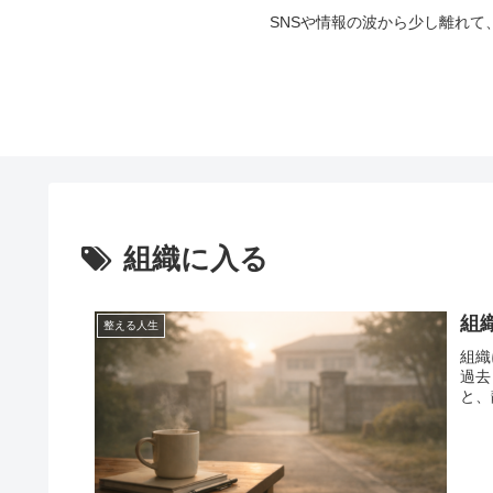
SNSや情報の波から少し離れ
組織に入る
組
整える人生
組織
過去
と、